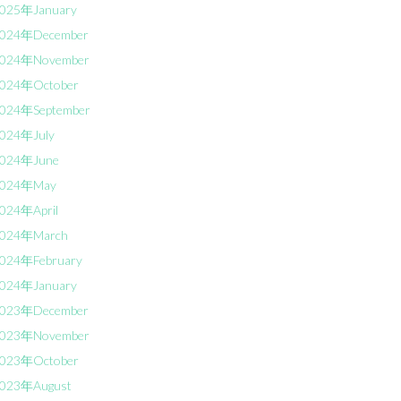
025年January
024年December
024年November
024年October
024年September
024年July
024年June
024年May
024年April
024年March
024年February
024年January
023年December
023年November
023年October
023年August