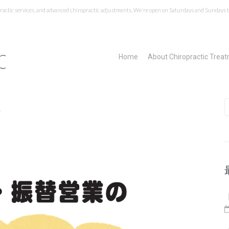
opractic services, and advanced chiropractic adjustments. We're open on Saturdays and Sundays to
Home
About Chiropractic Trea
S
せ
f