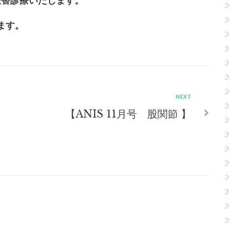
2
2
ます。
2
2
2
2
2
Next
NEXT
2
【ANIS 11月号 股関節 】
2
2
2
2
2
2
2
2