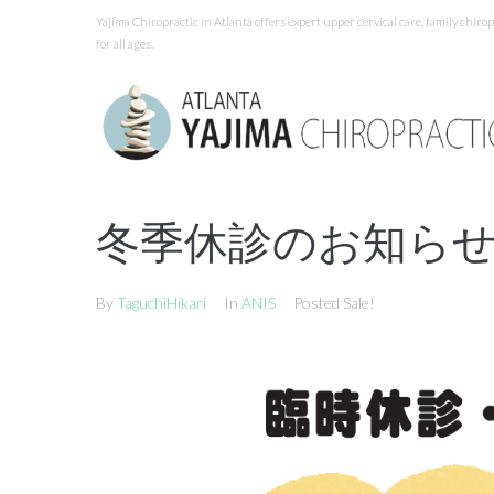
Skip
Yajima Chiropractic in Atlanta offers expert upper cervical care, family chir
to
for all ages.
content
冬季休診のお知ら
By
TaguchiHikari
In
ANIS
Posted Sale!