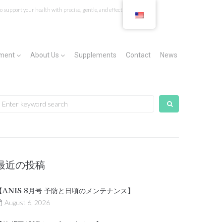
Supplements
About
Other
About
Dietary
Fees
For
Facility
The
 support your health with precise, gentle, and effective care
Contact
Chiropractic
Treatments
Us
Consultation
&
New
&
Staff
&
Insurance
Patients
Locations
at
Programs
Yajima
CHIRO
tment
About Us
Supplements
Contact
News
Practic
earch
or:
最近の投稿
【ANIS 8月号 予防と日頃のメンテナンス】
August 6, 2026