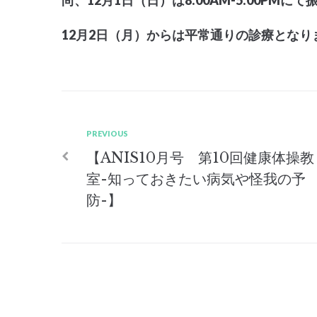
12
月
2
日（月）からは平常通りの診療となり
投
Previous
PREVIOUS
【ANIS10月号 第10回健康体操教
稿
室-知っておきたい病気や怪我の予
防-】
ナ
ビ
ゲ