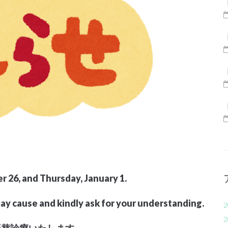
 26, and Thursday, January 1.
ay cause and kindly ask for your understanding.
2
2
振替診療いたします。