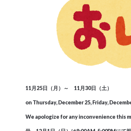
11
月
25
日（月）～
11
月
30
日（土）
on Thursday, December 25, Friday, December
We apologize for any inconvenience this m
尚、
12
月
1
日（日）は
8:00AM-5:00PM
にて