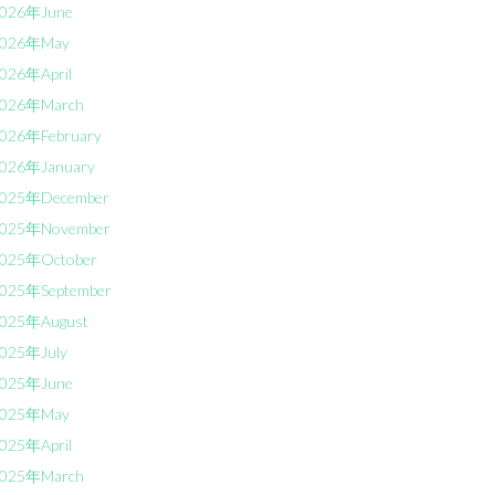
026年June
026年May
026年April
026年March
026年February
026年January
025年December
025年November
025年October
025年September
025年August
025年July
025年June
025年May
025年April
025年March