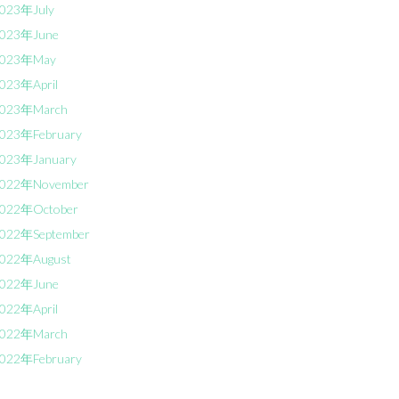
023年July
023年June
023年May
023年April
023年March
023年February
023年January
022年November
022年October
022年September
022年August
022年June
022年April
022年March
022年February